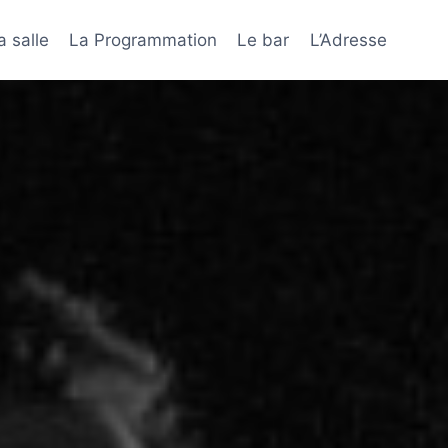
a salle
La Programmation
Le bar
L’Adresse